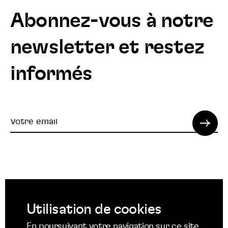
Abonnez-vous à notre
newsletter et restez
informés
Votre
email
© 2022 SPI. Tous droits réservés.
Utilisation de cookies
Suivez
Suivez
Suivez
En poursuivant votre navigation sur ce site,