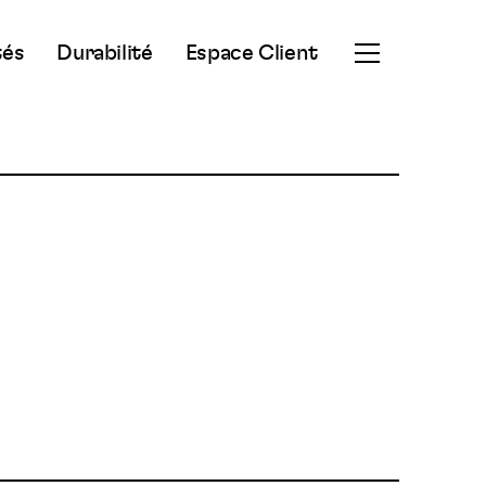
tés
Durabilité
Espace Client
Ouvrir
le
menu
secondaire