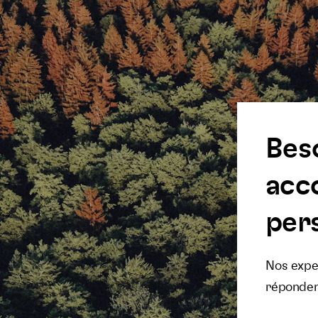
Bes
acc
pers
Nos exper
réponden