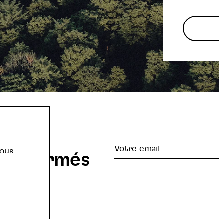
re
Votre
vous
z informés
email