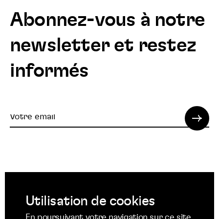
Abonnez-vous à notre
newsletter et restez
informés
Votre
email
© 2022 SPI. Tous droits réservés.
Utilisation de cookies
Suivez
Suivez
Suivez
En poursuivant votre navigation sur ce site,