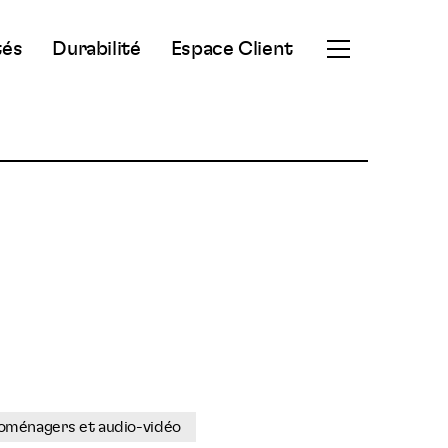
tés
Durabilité
Espace Client
Ouvrir
le
menu
secondaire
oménagers et audio-vidéo