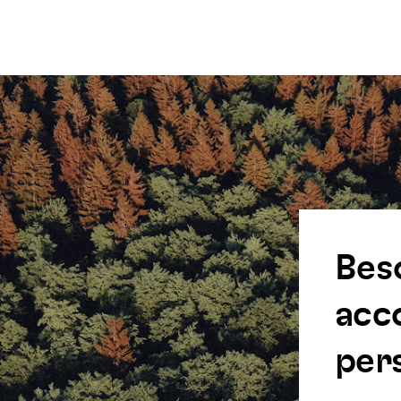
Bes
acc
pers