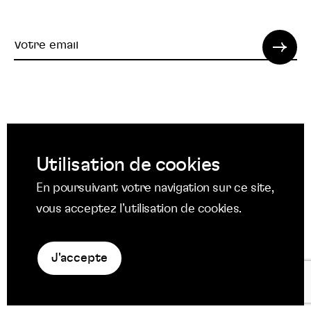
Votre
email
© 2022 SPI. Tous droits réservés.
Utilisation de cookies
Suivez
Suivez
Suivez
En poursuivant votre navigation sur ce site,
nous
nous
nous
Suivez
vous acceptez l’utilisation de cookies.
Mentions légales
sur
sur
sur
nous
Protection des données
Facebook
Twitter
YouTube
sur
Politique en matière de cookies
LinkedIn
J'accepte
La
niche
agency