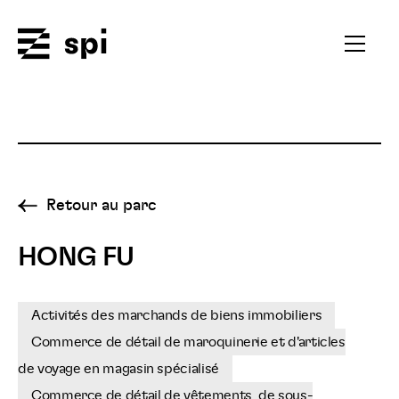
Spi
Ouvrir
le
menu
secondai
Retour au parc
HONG FU
Activités des marchands de biens immobiliers
Commerce de détail de maroquinerie et d'articles
de voyage en magasin spécialisé
Commerce de détail de vêtements, de sous-