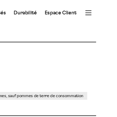
tés
Durabilité
Espace Client
Ouvrir
le
menu
secondaire
umes, sauf pommes de terre de consommation