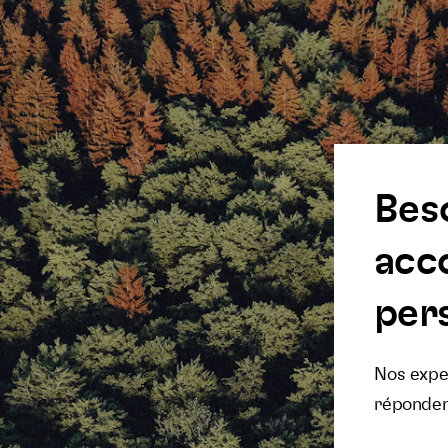
Bes
acc
pers
Nos exper
réponden