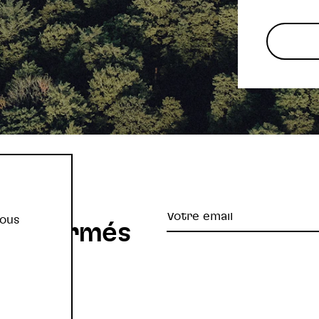
re
Votre
vous
z informés
email