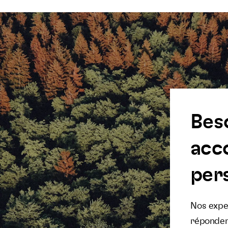
Bes
acc
pers
Nos exper
réponden