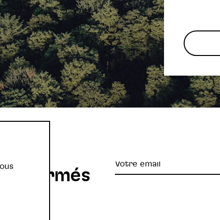
re
Votre
vous
z informés
email