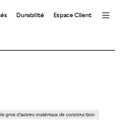
tés
Durabilité
Espace Client
Ouvrir
le
menu
secondaire
 gros d'autres matériaux de construction