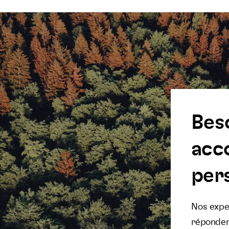
Bes
acc
pers
Nos exper
réponden