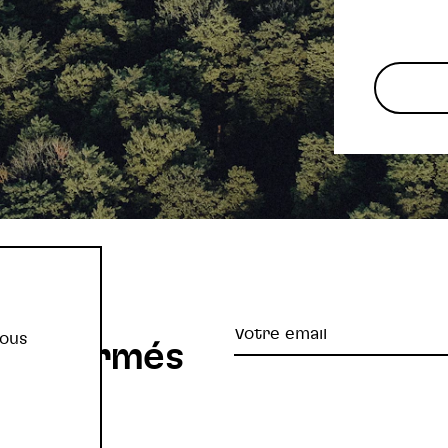
re
Votre
vous
z informés
email