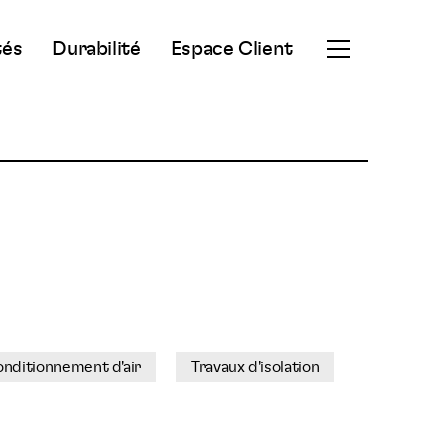
tés
Durabilité
Espace Client
Ouvrir
le
menu
secondaire
conditionnement d'air
Travaux d'isolation