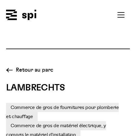
Spi
Ouvrir
le
menu
secondai
Retour au parc
LAMBRECHTS
Commerce de gros de fournitures pour plomberie
et chauffage
Commerce de gros de matériel électrique, y
compris le matériel d'installation