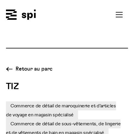
Spi
Ouvrir
le
menu
secondai
Retour au parc
TIZ
Commerce de détail de maroquinerie et d'articles
de voyage en magasin spécialisé
Commerce de détail de sous-vêtements, de lingerie
et de vêtements de bain en magasin spécialisé