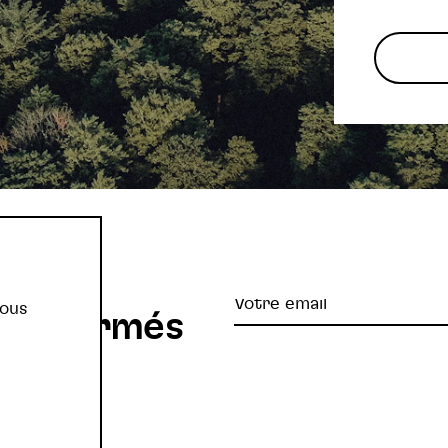
re
Votre
vous
z informés
email