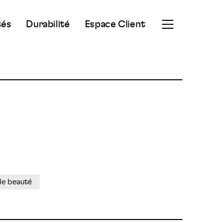
tés
Durabilité
Espace Client
Ouvrir
le
menu
secondaire
de beauté