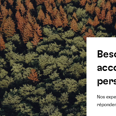
Bes
acc
pers
Nos exper
réponden