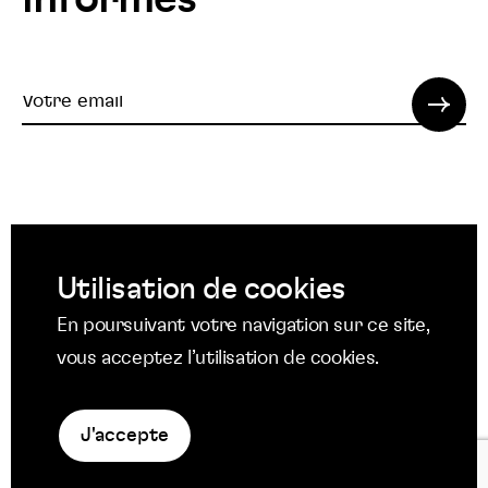
Votre
email
© 2022 SPI. Tous droits réservés.
Utilisation de cookies
Suivez
Suivez
Suivez
En poursuivant votre navigation sur ce site,
nous
nous
nous
Suivez
vous acceptez l’utilisation de cookies.
Mentions légales
sur
sur
sur
nous
Protection des données
Facebook
Twitter
YouTube
sur
Politique en matière de cookies
LinkedIn
J'accepte
La
niche