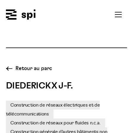
Spi
Ouvrir
le
menu
secondai
Retour au parc
DIEDERICKX J-F.
Construction de réseaux électriques et de
télécommunications
Construction de réseaux pour fluides n.c.a.
Construction générale d'autres bâtiments non