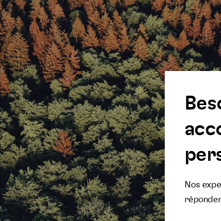
Bes
acc
pers
Nos exper
réponden