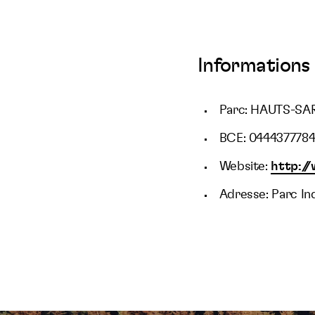
Informations 
Parc: HAUTS-SA
BCE: 044437778
Website:
http:/
Adresse: Parc In