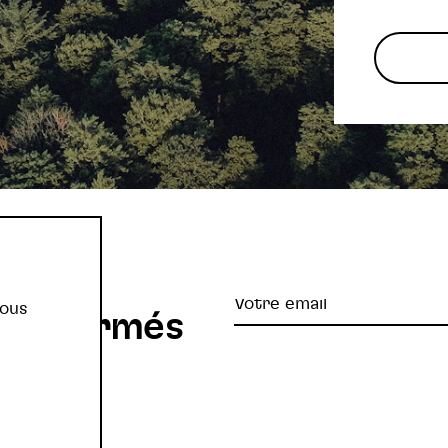
re
Votre
vous
z informés
email