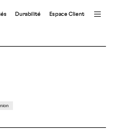
tés
Durabilité
Espace Client
Ouvrir
le
menu
secondaire
nion