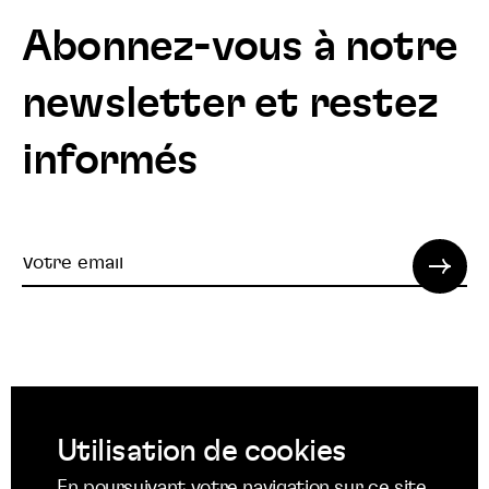
Abonnez-vous à notre
newsletter et restez
informés
Votre
email
© 2022 SPI. Tous droits réservés.
Utilisation de cookies
Suivez
Suivez
Suivez
En poursuivant votre navigation sur ce site,