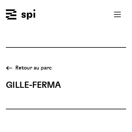
Spi
Ouvrir
le
menu
secondai
Retour au parc
GILLE-FERMA