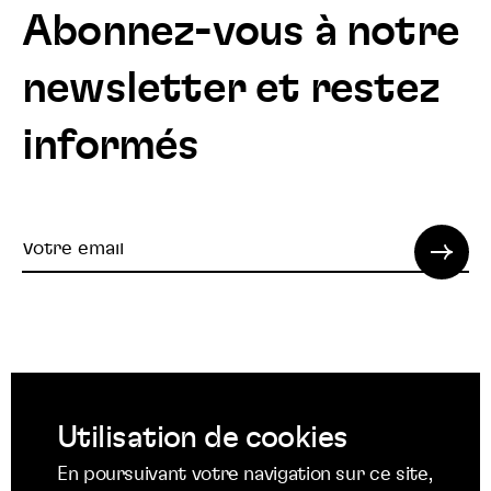
Abonnez-vous à notre
newsletter et restez
informés
Votre
email
© 2022 SPI. Tous droits réservés.
Utilisation de cookies
Suivez
Suivez
Suivez
En poursuivant votre navigation sur ce site,
nous
nous
nous
Suivez