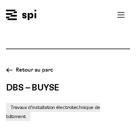
Spi
Ouvrir
le
menu
secondai
Retour au parc
DBS – BUYSE
Travaux d'installation électrotechnique de
bâtiment