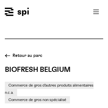
Spi
Ouvrir
le
menu
secondai
Retour au parc
BIOFRESH BELGIUM
Commerce de gros d'autres produits alimentaires
n.c.a.
Commerce de gros non spécialisé