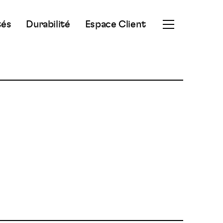
tés
Durabilité
Espace Client
Ouvrir
le
menu
secondaire