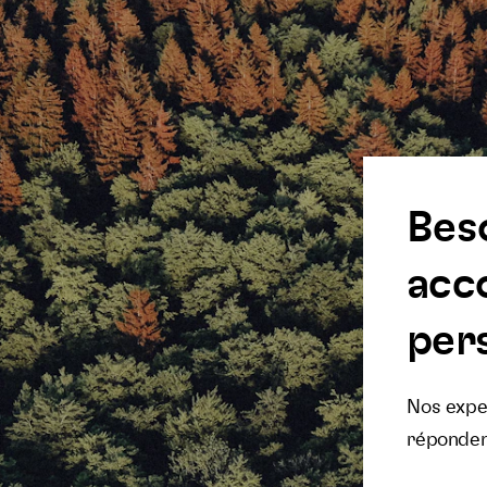
Bes
acc
pers
Nos exper
réponden