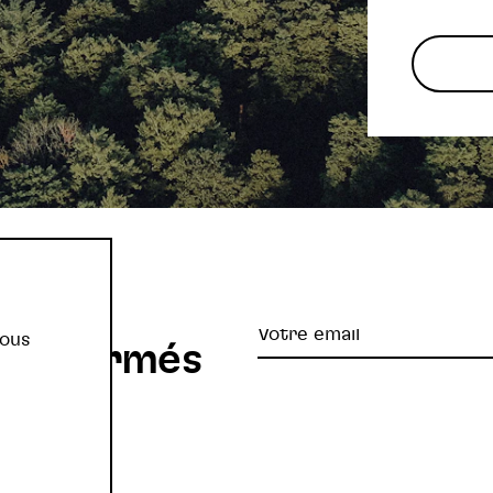
re
Votre
vous
z informés
email