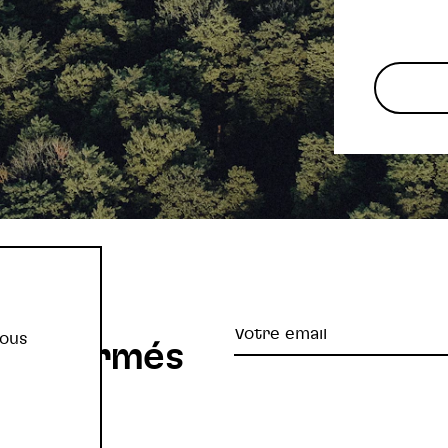
re
Votre
vous
z informés
email