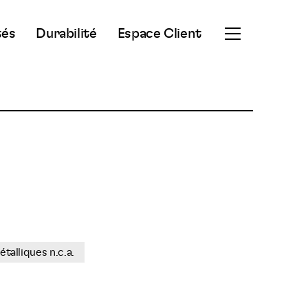
tés
Durabilité
Espace Client
Ouvrir
le
menu
secondaire
étalliques n.c.a.