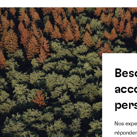
Bes
acc
pers
Nos exper
réponden