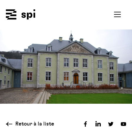
Spi
Ouvrir
le
menu
secondai
Retour à la liste
Partager
Partager
Partager
Par