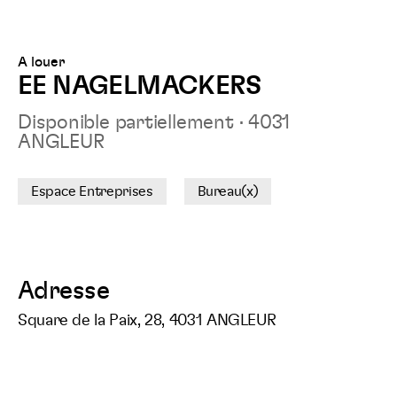
surFacebook
surLinkedIn
surTwitt
sur
A louer
EE NAGELMACKERS
Disponible partiellement
·
4031
ANGLEUR
Espace Entreprises
Bureau(x)
Adresse
Square de la Paix, 28, 4031 ANGLEUR