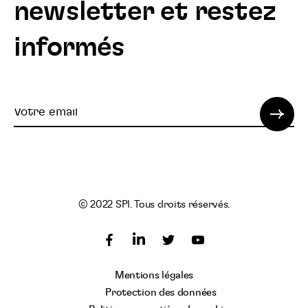
newsletter et restez
informés
Votre
email
© 2022 SPI. Tous droits réservés.
Suivez
Suivez
Suivez
nous
nous
nous
Suivez
Mentions légales
sur
sur
sur
nous
Protection des données
Facebook
Twitter
YouTube
sur