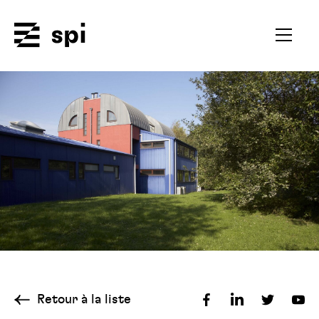
Spi
Ouvrir
le
menu
secondai
Retour à la liste
Partager
Partager
Partager
Par