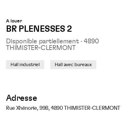
surFacebook
surLinkedIn
surTwitt
sur
A louer
BR PLENESSES 2
Disponible partiellement
·
4890
THIMISTER-CLERMONT
Hall industriel
Hall avec bureaux
Adresse
Rue Xhénorie, 99B, 4890 THIMISTER-CLERMONT