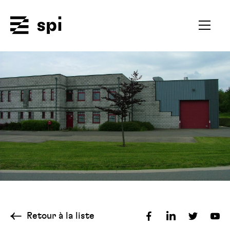
Spi
Ouvrir
le
menu
secondai
Retour à la liste
Partager
Partager
Partager
Par