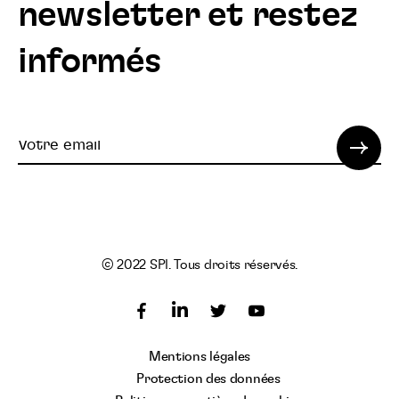
newsletter et restez
informés
Votre
email
© 2022 SPI. Tous droits réservés.
Suivez
Suivez
Suivez
nous
nous
nous
Suivez
Mentions légales
sur
sur
sur
nous
Protection des données
Facebook
Twitter
YouTube
sur