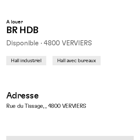
surFacebook
surLinkedIn
surTwitt
sur
A louer
BR HDB
Disponible
·
4800 VERVIERS
Hall industriel
Hall avec bureaux
Adresse
Rue du Tissage, , 4800 VERVIERS