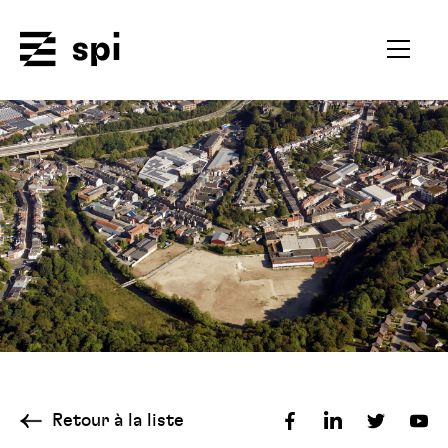
Spi
Ouvrir
le
menu
secondai
Retour à la liste
Partager
Partager
Partager
Par