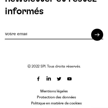
informés
Votre
email
© 2022 SPI. Tous droits réservés.
Suivez
Suivez
Suivez
nous
nous
nous
Suivez
Mentions légales
sur
sur
sur
nous
Protection des données
Facebook
Twitter
YouTube
sur
Politique en matière de cookies
LinkedIn