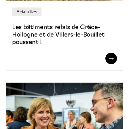
de
Actualités
Villers-
le-
Les bâtiments relais de Grâce-
Bouillet
Hollogne et de Villers-le-Bouillet
poussent !
poussent
!
Read
More
Berges
de
la
Vesdre
et