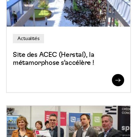
la
métamorphose
s’accélère
!
Actualités
Site des ACEC (Herstal), la
métamorphose s’accélère !
Read
More
Retour
en
images