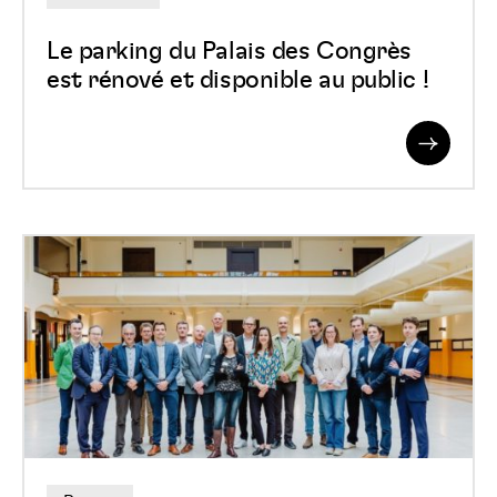
et
disponible
Le parking du Palais des Congrès
au
est rénové et disponible au public !
public
!
Read
More
La
collaboration
transfrontalière
sur
l&rsquo;hydrogène
au
sein
de