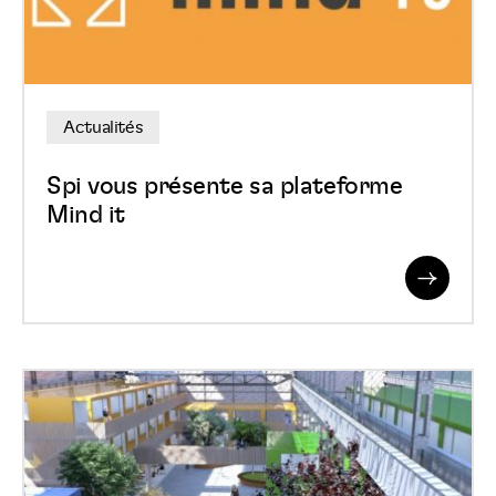
plateforme
Mind
it
Actualités
Spi vous présente sa plateforme
Mind it
Read
More
Site
des
ACEC
(Herstal),