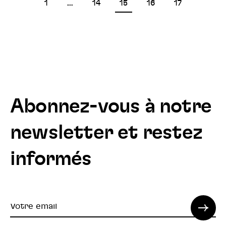
Pagination
1
…
14
15
16
17
des
publications
Abonnez-vous à notre
newsletter et restez
informés
Votre
email