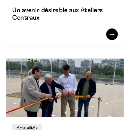
Un avenir désirable aux Ateliers
Centraux
Read
More
Le
parking
du
Palais
des
Congrès
est
rénové
Actualités