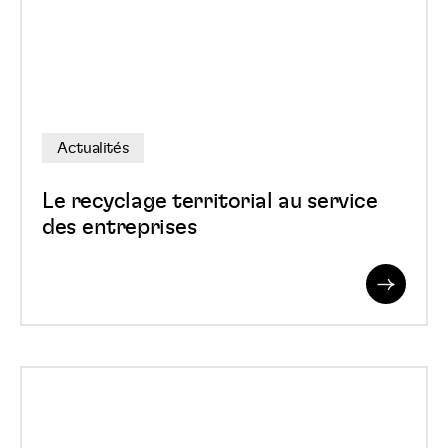
au
service
des
entreprises
Actualités
Le recyclage territorial au service
des entreprises
Read
More
Liege
Expo,
une