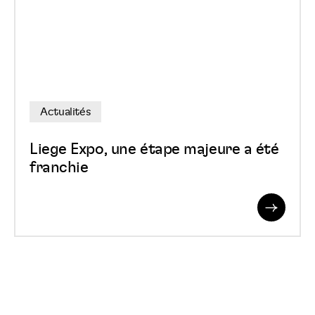
étape
majeure
a
été
franchie
Actualités
Liege Expo, une étape majeure a été
franchie
Read
More