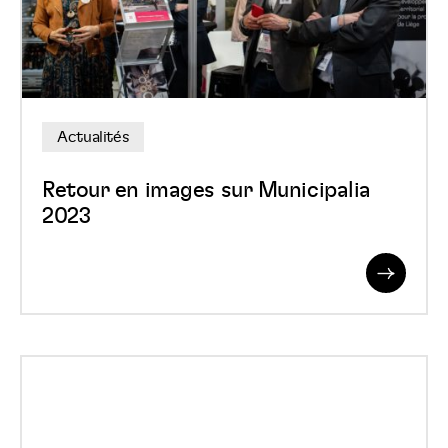
sur
Municipalia
2023
Actualités
Retour en images sur Municipalia
2023
Read
More
Le
recyclage
territorial