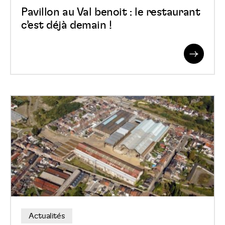
demain
Pavillon au Val benoit : le restaurant
!
c’est déjà demain !
Read
More
Un
avenir
désirable
aux
Ateliers
Centraux
Actualités