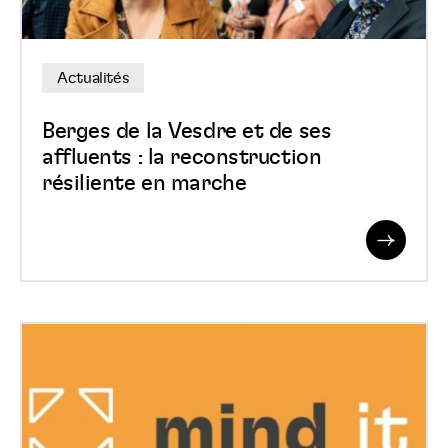
de
ses
affluents
Actualités
:
la
Berges de la Vesdre et de ses
reconstruction
affluents : la reconstruction
résiliente en marche
résiliente
en
marche
Read
More
Spi
vous
présente
sa