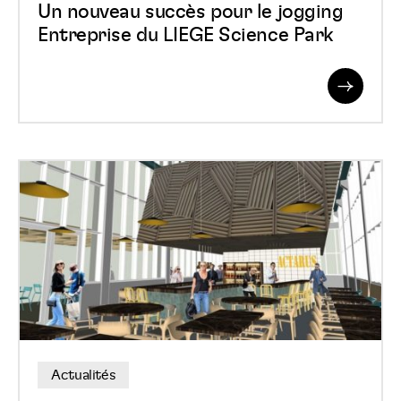
Science
Un nouveau succès pour le jogging
Langue :
Park
Entreprise du LIEGE Science Park
Read
More
Pavillon
au
Val
benoit
:
le
restaurant
c’est
Actualités
déjà