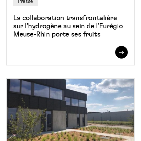
Presse
l’Eurégio
Meuse-
La collaboration transfrontalière
Rhin
sur l’hydrogène au sein de l’Eurégio
Meuse-Rhin porte ses fruits
porte
ses
fruits
Read
More
Les
bâtiments
relais
de
Grâce-
Hollogne
et